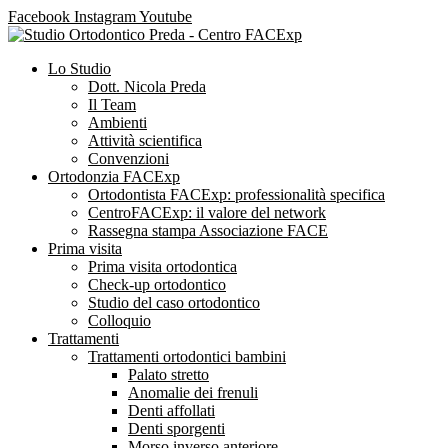
Facebook
Instagram
Youtube
Lo Studio
Dott. Nicola Preda
Il Team
Ambienti
Attività scientifica
Convenzioni
Ortodonzia FACExp
Ortodontista FACExp: professionalità specifica
CentroFACExp: il valore del network
Rassegna stampa Associazione FACE
Prima visita
Prima visita ortodontica
Check-up ortodontico
Studio del caso ortodontico
Colloquio
Trattamenti
Trattamenti ortodontici bambini
Palato stretto
Anomalie dei frenuli
Denti affollati
Denti sporgenti
Morso inverso anteriore