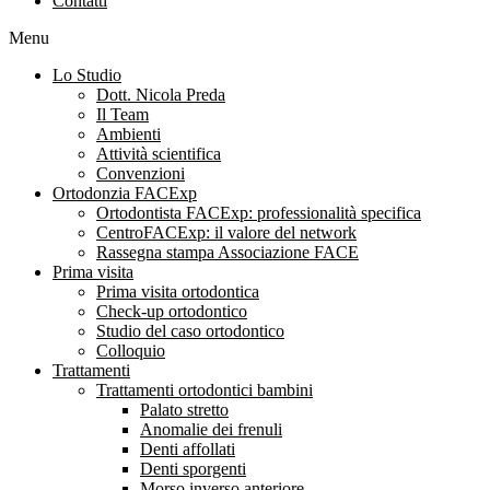
Contatti
Menu
Lo Studio
Dott. Nicola Preda
Il Team
Ambienti
Attività scientifica
Convenzioni
Ortodonzia FACExp
Ortodontista FACExp: professionalità specifica
CentroFACExp: il valore del network
Rassegna stampa Associazione FACE
Prima visita
Prima visita ortodontica
Check-up ortodontico
Studio del caso ortodontico
Colloquio
Trattamenti
Trattamenti ortodontici bambini
Palato stretto
Anomalie dei frenuli
Denti affollati
Denti sporgenti
Morso inverso anteriore