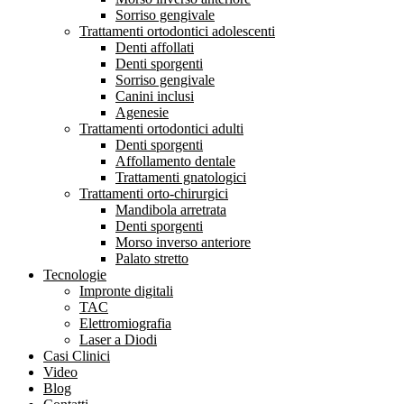
Sorriso gengivale
Trattamenti ortodontici adolescenti
Denti affollati
Denti sporgenti
Sorriso gengivale
Canini inclusi
Agenesie
Trattamenti ortodontici adulti
Denti sporgenti
Affollamento dentale
Trattamenti gnatologici
Trattamenti orto-chirurgici
Mandibola arretrata
Denti sporgenti
Morso inverso anteriore
Palato stretto
Tecnologie
Impronte digitali
TAC
Elettromiografia
Laser a Diodi
Casi Clinici
Video
Blog