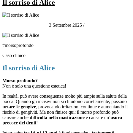
Il sorriso di Alice
3 Settembre 2025
/
#morsoprofondo
Caso clinico
Il sorriso di Alice
Morso profondo?
Non è solo una questione estetica!
In realtà, può avere conseguenze molto più ampie sulla salute della
bocca.
Quando gli incisivi non si chiudono correttamente, possono
urtare le gengive
, provocando irritazioni
continue e aumentando il
rischio di gengiviti. Ma non finisce qui: il morso profondo può
causare anche
difficoltà nella masticazione
e causare un’
usura
precoce dei denti
!
Intervenire
tra i 6 e i 12 anni
è fondamentale: i
trattamenti