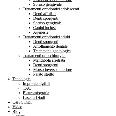
Sorriso gengivale
Trattamenti ortodontici adolescenti
Denti affollati
Denti sporgenti
Sorriso gengivale
Canini inclusi
Agenesie
Trattamenti ortodontici adulti
Denti sporgenti
Affollamento dentale
Trattamenti gnatologici
Trattamenti orto-chirurgici
Mandibola arretrata
Denti sporgenti
Morso inverso anteriore
Palato stretto
Tecnologie
Impronte digitali
TAC
Elettromiografia
Laser a Diodi
Casi Clinici
Video
Blog